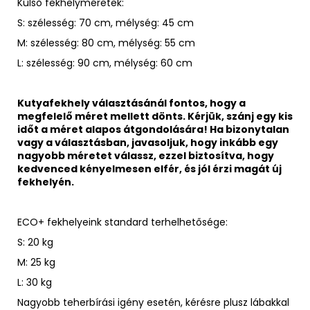
Külső fekhelyméretek:
S: s
zélesség: 70 cm, mélység: 45 cm
M: s
zélesség: 80 cm, mélység: 55 cm
L: s
zélesség: 90 cm, mélység: 60 cm
Kutyafekhely választásánál fontos, hogy a
megfelelő méret mellett dönts. Kérjük, szánj egy kis
időt a méret alapos átgondolására! Ha bizonytalan
vagy a választásban, javasoljuk, hogy inkább egy
nagyobb méretet válassz, ezzel biztosítva, hogy
kedvenced kényelmesen elfér, és jól érzi magát új
fekhelyén.
ECO+ fekhelyeink standard terhelhetősége:
S: 20 kg
M: 25 kg
L: 30 kg
Nagyobb teherbírási igény esetén, kérésre plusz lábakkal