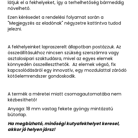
látjuk el a fekhelyeket, így a terhelhetőség bármeddig
növelhető.
Ezen kérésedet a rendelési folyamat során a
"Megjegyzés az eladónak" négyzetre kattintva tudod
jelezni.
A fekhelyeinket lapraszerelt állapotban postázzuk. Az
összeállításukhoz nincsen szükség szerszámra vagy
asztalosipari szaktudásra, mivel az egyes elemek
könnyedén összeilleszthetők. Az elemek végső, fix
kapcsolódásáról egy innovatív, egy mozdulattal záródó
kötőelemrendszer gondoskodik.
A termék a méretei miatt csomagautomatába nem
kézbesíthető!
Anyaga: 18 mm vastag fekete gyöngy mintázatú
bútorlap.
Ha megbízható, minőségi kutyafekhelyet keresel,
akkor jó helyen jársz!