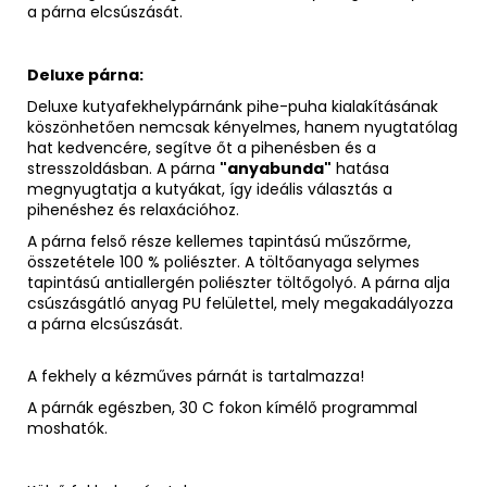
a párna elcsúszását.
Deluxe párna:
Deluxe kutyafekhelypárnánk pihe-puha kialakításának
köszönhetően nemcsak kényelmes, hanem nyugtatólag
hat kedvencére, segítve őt a pihenésben és a
stresszoldásban. A párna
"anyabunda"
hatása
megnyugtatja a kutyákat, így ideális választás a
pihenéshez és relaxációhoz.
A párna felső része kellemes tapintású műszőrme,
összetétele 100 % poliészter. A töltőanyaga selymes
tapintású antiallergén poliészter töltőgolyó. A párna alja
csúszásgátló anyag PU felülettel, mely megakadályozza
a párna elcsúszását.
A fekhely a kézműves párnát is tartalmazza!
A párnák egészben, 30 C fokon kímélő programmal
moshatók.