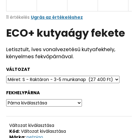
A
11 értékelés
Ugrás az értékeléshez
termék
ECO+ kutyaágy fekete
átlagos
értékelése
5-
ből
Letisztult, íves vonalvezetésű kutyafekhely,
4,4
kényelmes fekvőpárnával.
csillag.
VÁLTOZAT
FEKHELYPÁRNA
Változat kiválasztása
Kód:
Változat kiválasztása
Márka:
petnigo