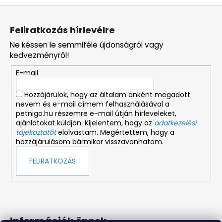
L
á
Feliratkozás hírlevélre
b
Ne késsen le semmiféle újdonságról vagy
l
kedvezményről!
é
E-mail
c
Hozzájárulok, hogy az általam önként megadott
nevem és e-mail címem felhasználásával a
petnigo.hu részemre e-mail útján hírleveleket,
ajánlatokat küldjön. Kijelentem, hogy az
adatkezelési
tájékoztatót
elolvastam. Megértettem, hogy a
hozzájárulásom bármikor visszavonhatom.
FELIRATKOZÁS
Információk önnek