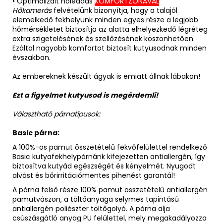
• Optimalizált hőleadás
KOMFORTZÓNÁVAL
:
Hőkamerás
felvételünk bizonyítja, hogy a talajól
elemelkedő fekhelyünk minden egyes része a legjobb
hőmérsékletet biztosítja az alatta elhelyezkedő légréteg
extra szigetelésének és szellőzésének köszönhetően.
Ezáltal nagyobb komfortot biztosít kutyusodnak minden
évszakban.
Az embereknek készült ágyak is emiatt állnak lábakon!
Ezt a figyelmet kutyusod is megérdemli!
Választható párnatípusok:
Basic párna:
A 100%-os pamut összetételű fekvőfelülettel rendelkező
Basic kutyafekhelypárnánk kifejezetten antiallergén, így
biztosítva kutyád egészségét és kényelmét. Nyugodt
alvást és bőrirritációmentes pihenést garantál!
A párna felső része 100% pamut összetételű antiallergén
pamutvászon, a töltőanyaga selymes tapintású
antiallergén poliészter töltőgolyó. A párna alja
csúszásgátló anyag PU felülettel, mely megakadályozza