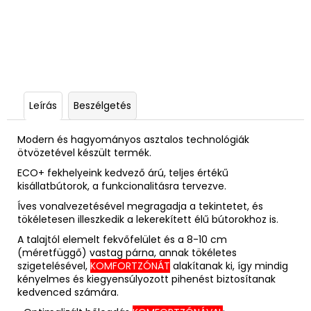
Leírás
Beszélgetés
Modern és hagyományos asztalos technológiák
ötvözetével készült termék.
ECO+ fekhelyeink kedvező árú, teljes értékű
kisállatbútorok, a funkcionalitásra tervezve.
Íves vonalvezetésével megragadja a tekintetet, és
tökéletesen illeszkedik a lekerekített élű bútorokhoz is.
A talajtól elemelt fekvőfelület és a
8-10 cm
(méretfüggő) vastag párna, annak tökéletes
szigetelésével,
KOMFORTZÓNÁT
a
lakítanak ki, így mindig
kényelmes és kiegyensúlyozott pihenést biztosítanak
kedvenced számára.