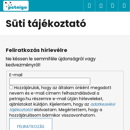
K
Ugrás
Keresés
Kosá
M
Bejelent
a
o
fő
Vissza
Vissza
s
tartalomhoz
Süti tájékoztató
á
M
r
L
i
á
t
Feliratkozás hírlevélre
b
k
Ne késsen le semmiféle újdonságról vagy
l
e
kedvezményről!
é
r
E-mail
c
e
s
Hozzájárulok, hogy az általam önként megadott
?
nevem és e-mail címem felhasználásával a
petnigo.hu részemre e-mail útján hírleveleket,
ajánlatokat küldjön. Kijelentem, hogy az
adatkezelési
tájékoztatót
elolvastam. Megértettem, hogy a
hozzájárulásom bármikor visszavonhatom.
KERESÉS
FELIRATKOZÁS