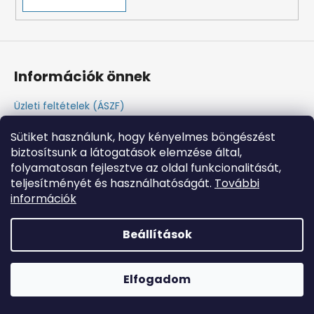
Információk önnek
Üzleti feltételek (ÁSZF)
Adatkezelési tájékoztató
Sütiket használunk, hogy kényelmes böngészést
Süti tájékoztató
biztosítsunk a látogatások elemzése által,
Impresszum
folyamatosan fejlesztve az oldal funkcionalitását,
A vásárlás lépései
teljesítményét és használhatóságát.
További
Elállás a szerződéstől
információk
Shoptet készítette
Beállítások
Copyright 2026
Petnigo
. Minden jog fenntartva.
Elfogadom