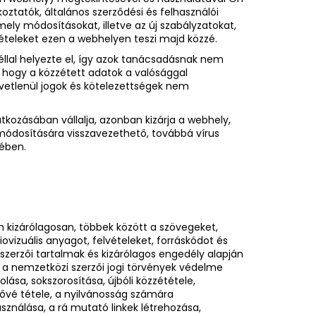
oztatók, általános szerződési és felhasználói
mely módosításokat, illetve az új szabályzatokat,
ltételeket ezen a webhelyen teszi majd közzé.
éllal helyezte el, így azok tanácsadásnak nem
 hogy a közzétett adatok a valósággal
vetlenül jogok és kötelezettségek nem
tkozásában vállalja, azonban kizárja a webhely,
 módosítására visszavezethető, továbbá vírus
ében.
 kizárólagosan, többek között a szövegeket,
ovizuális anyagot, felvételeket, forráskódot és
 szerzői tartalmak és kizárólagos engedély alapján
t a nemzetközi szerzői jogi törvények védelme
lása, sokszorosítása, újbóli közzététele,
tővé tétele, a nyilvánosság számára
ználása, a rá mutató linkek létrehozása,