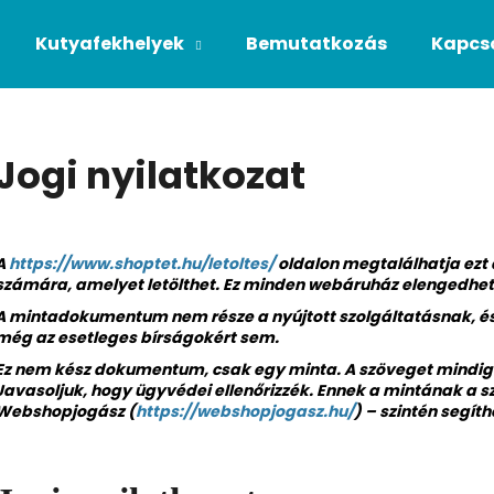
Kutyafekhelyek
Bemutatkozás
Kapcs
Mit keres?
Jogi nyilatkozat
KERESÉS
A
https://www.shoptet.hu/letoltes/
oldalon megtalálhatja ez
számára, amelyet letölthet. Ez minden webáruház elengedhete
A mintadokumentum nem része a nyújtott szolgáltatásnak, és
még az esetleges bírságokért sem.
Ez nem kész dokumentum, csak egy minta. A szöveget mindig 
Javasoljuk, hogy ügyvédei ellenőrizzék. Ennek a mintának a sz
Webshopjogász (
https://webshopjogasz.hu/
) – szintén segít