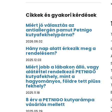
Cikkek és gyakori kérdések
Miért jó választás az
antiallergén pamut Petnigo
kutyafekhelypárna?
2026.06.02
Hány nap alatt érkezik meg a
rendelésem?
2025.12.03
Miért jobb a lábakon álló, vagy
alátéttel rendelkező PETNIGO
kutyafekhely, mint a
hagyományos, földre tett plüss
fekhely?
2025.11.18
8 érv a PETNIGO kutyarámpa
vásárlás mellett
2025.05.29