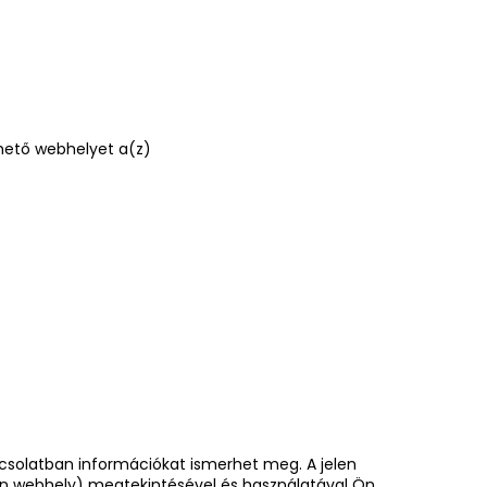
hető webhelyet a(z)
pcsolatban információkat ismerhet meg. A jelen
en webhely) megtekintésével és használatával Ön