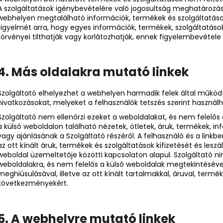
A szolgáltatások igénybevételére való jogosultság meghatározása
webhelyen megtalálható információk, termékek és szolgáltatások
figyelmét arra, hogy egyes információk, termékek, szolgáltatás
törvényei tilthatják vagy korlátozhatják, ennek figyelembevétele
4. Más oldalakra mutató linkek
Szolgáltató elhelyezhet a webhelyen harmadik felek által működ
hivatkozásokat, melyeket a felhasználók tetszés szerint használ
Szolgáltató nem ellenőrzi ezeket a weboldalakat, és nem felelős
a külső weboldalon található nézetek, ötletek, áruk, termékek, 
vagy ajánlásának a Szolgáltató részéről. A felhasználó és a linkbe
az ott kínált áruk, termékek és szolgáltatások kifizetését és leszál
weboldal üzemeltetője közötti kapcsolaton alapul. Szolgáltató ni
weboldalakra, és nem felelős a külső weboldalak megtekintéséve
meghiúsulásával, illetve az ott kínált tartalmakkal, áruval, term
következményekért.
5. A
webhelyre mutató linkek