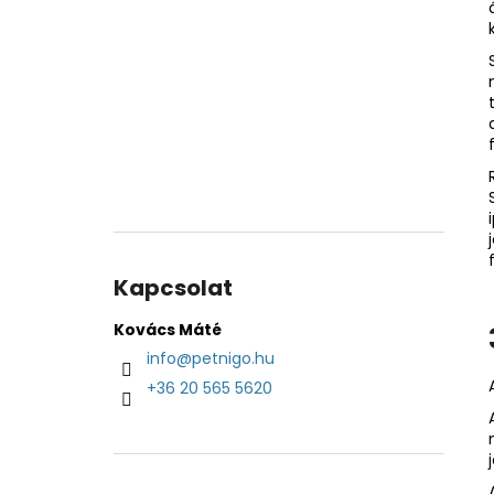
Kapcsolat
Kovács Máté
info
@
petnigo.hu
+36 20 565 5620