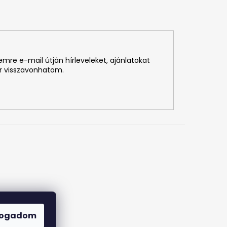
re e-mail útján hírleveleket, ajánlatokat
r visszavonhatom.
fogadom