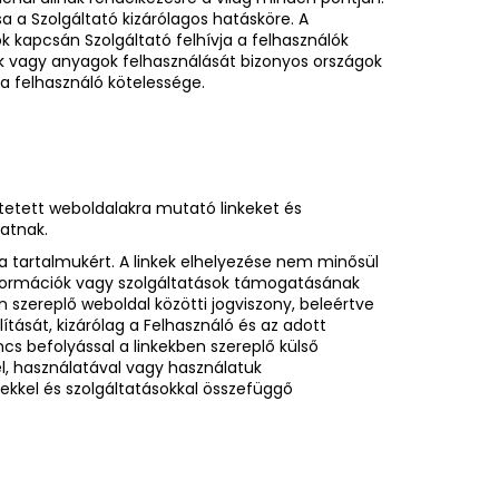
 a Szolgáltató kizárólagos hatásköre. A
 kapcsán Szolgáltató felhívja a felhasználók
ok vagy anyagok felhasználását bizonyos országok
 a felhasználó kötelessége.
tetett weboldalakra mutató linkeket és
hatnak.
 a tartalmukért. A linkek elhelyezése nem minősül
információk vagy szolgáltatások támogatásának
n szereplő weboldal közötti jogviszony, beleértve
lítását, kizárólag a Felhasználó és az adott
ncs befolyással a linkekben szereplő külső
l, használatával vagy használatuk
ékekkel és szolgáltatásokkal összefüggő