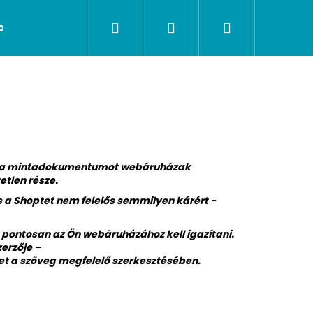
Keresés
Bejelentkezés
Kosár
olat
t a mintadokumentumot webáruházak
tlen része.
 a Shoptet nem felelős semmilyen kárért -
pontosan az Ön webáruházához kell igazítani.
erzője –
het a szöveg megfelelő szerkesztésében.