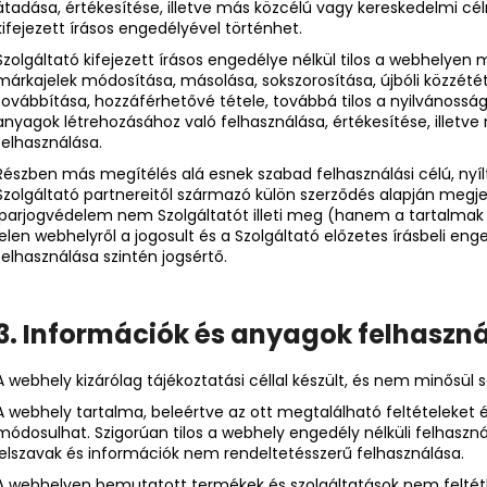
átadása, értékesítése, illetve más közcélú vagy kereskedelmi cél
kifejezett írásos engedélyével történhet.
Szolgáltató kifejezett írásos engedélye nélkül tilos a webhelyen
márkajelek módosítása, másolása, sokszorosítása, újbóli közzététe
továbbítása, hozzáférhetővé tétele, továbbá tilos a nyilvános
anyagok létrehozásához való felhasználása, értékesítése, illetv
felhasználása.
Részben más megítélés alá esnek szabad felhasználási célú, nyílt
Szolgáltató partnereitől származó külön szerződés alapján megjel
iparjogvédelem nem Szolgáltatót illeti meg (hanem a tartalmak 
jelen webhelyről a jogosult és a Szolgáltató előzetes írásbeli en
felhasználása szintén jogsértő.
3. Információk és anyagok felhaszn
A webhely kizárólag tájékoztatási céllal készült, és nem minősü
A webhely tartalma, beleértve az ott megtalálható feltételeket és
módosulhat. Szigorúan tilos a webhely engedély nélküli felhasz
jelszavak és információk nem rendeltetésszerű felhasználása.
A webhelyen bemutatott termékek és szolgáltatások nem feltétle