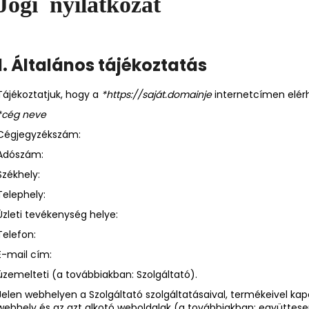
Jogi nyilatkozat
1. Általános tájékoztatás
Tájékoztatjuk, hogy a
*https://saját.domainje
internetcímen elér
*cég neve
Cégjegyzékszám:
Adószám:
Székhely:
Telephely:
Üzleti tevékenység helye:
Telefon:
E-mail cím:
üzemelteti (a továbbiakban: Szolgáltató).
Jelen webhelyen a Szolgáltató szolgáltatásaival, termékeivel ka
webhely és az azt alkotó weboldalak (a továbbiakban: együttes