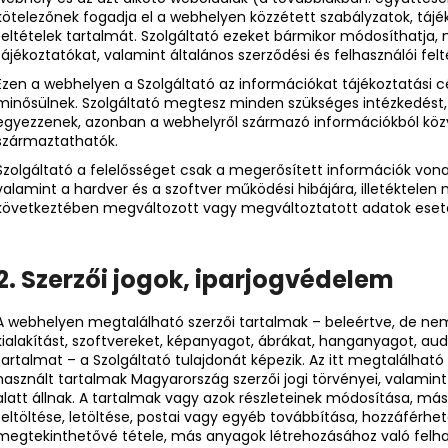
kötelezőnek fogadja el a webhelyen közzétett szabályzatok, tájék
feltételek tartalmát. Szolgáltató ezeket bármikor módosíthatja, 
tájékoztatókat, valamint általános szerződési és felhasználói fe
Ezen a webhelyen a Szolgáltató az információkat tájékoztatási c
minősülnek. Szolgáltató megtesz minden szükséges intézkedést,
egyezzenek, azonban a webhelyről származó információkból köz
származtathatók.
Szolgáltató a felelősséget csak a megerősített információk vona
valamint a hardver és a szoftver működési hibájára, illetéktelen
következtében megváltozott vagy megváltoztatott adatok eset
2. Szerzői jogok, iparjogvédelem
A webhelyen megtalálható szerzői tartalmak – beleértve, de nem
kialakítást, szoftvereket, képanyagot, ábrákat, hanganyagot, audi
tartalmat – a Szolgáltató tulajdonát képezik. Az itt megtalálható
használt tartalmak Magyarország szerzői jogi törvényei, valamin
alatt állnak. A tartalmak vagy azok részleteinek módosítása, máso
feltöltése, letöltése, postai vagy egyéb továbbítása, hozzáférhe
megtekinthetővé tétele, más anyagok létrehozásához való felhas