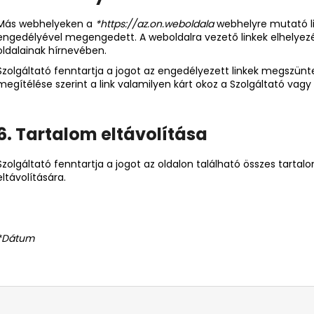
Más webhelyeken a
*https://az.on.weboldala
webhelyre mutató lin
engedélyével megengedett. A weboldalra vezető linkek elhelyezé
oldalainak hírnevében.
Szolgáltató fenntartja a jogot az engedélyezett linkek megszünte
megítélése szerint a link valamilyen kárt okoz a Szolgáltató va
6. Tartalom eltávolítása
Szolgáltató fenntartja a jogot az oldalon található összes tartal
eltávolítására.
*Dátum