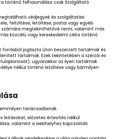
ra történő felhasználása csak Szolgáltató
 megtalálható védjegyek és szolgáltatási
le, feltöltése, letöltése, postai vagy egyéb
ság számára megtekinthetővé tenni, valamint más
e más közcélú vagy kereskedelmi célra történő
 forrásból jogtiszta úton beszerzett tartalmak és
enített tartalmak. Ezek tekintetében a szerzői és
tulajdonosát), ugyanakkor az ilyen tartalmak
gedélye nélkül történő letöltése vagy bármilyen
álása
l semmilyen tanácsadásnak.
 leírásokat, előzetes értesítés nélkül
nálása, valamint a webhelyhez kapcsolódó
nül állnak rendelkezésre a világ minden pontján.