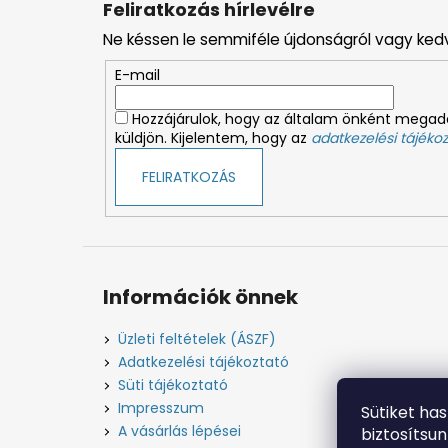
Feliratkozás hírlevélre
b
Ne késsen le semmiféle újdonságról vagy ked
l
é
E-mail
c
Hozzájárulok, hogy az általam önként megado
küldjön. Kijelentem, hogy az
adatkezelési tájékoz
FELIRATKOZÁS
Információk önnek
Üzleti feltételek (ÁSZF)
Adatkezelési tájékoztató
Süti tájékoztató
Impresszum
Sütiket ha
A vásárlás lépései
biztosítsu