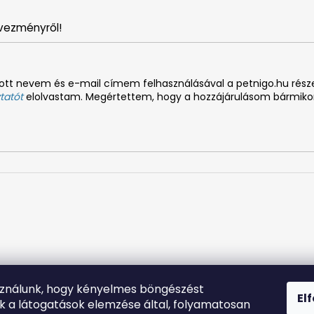
vezményről!
tt nevem és e-mail címem felhasználásával a petnigo.hu részem
tatót
elolvastam. Megértettem, hogy a hozzájárulásom bármiko
sználunk, hogy kényelmes böngészést
El
nk a látogatások elemzése által, folyamatosan