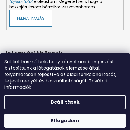
tájékoztatót
elolvastam. Megértettem, hogy a
hozzájárulásom bármikor visszavonhatom.
FELIRATKOZÁS
Információk önnek
Sütiket használunk, hogy kényelmes böngészést
Üzleti feltételek (ÁSZF)
biztosítsunk a látogatások elemzése által,
Adatkezelési tájékoztató
folyamatosan fejlesztve az oldal funkcionalitását,
Süti tájékoztató
teljesítményét és használhatóságát.
További
Impresszum
információk
A vásárlás lépései
Elállás a szerződéstől
Beállítások
Shoptet készítette
Elfogadom
Copyright 2026
Petnigo
. Minden jog fenntartva.