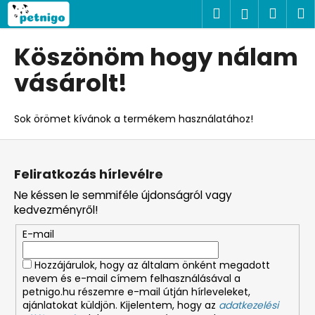
K
Ugrás
Keresés
Kosá
M
Bejelent
a
o
fő
Vissza
Vissza
s
tartalomhoz
Köszönöm hogy nálam
á
M
vásárolt!
r
i
t
Sok örömet kívánok a termékem használatához!
k
L
e
á
r
Feliratkozás hírlevélre
b
e
Ne késsen le semmiféle újdonságról vagy
l
s
kedvezményről!
é
?
E-mail
c
Hozzájárulok, hogy az általam önként megadott
nevem és e-mail címem felhasználásával a
petnigo.hu részemre e-mail útján hírleveleket,
KERESÉS
ajánlatokat küldjön. Kijelentem, hogy az
adatkezelési