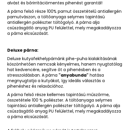
alvást és bőrirritációmentes pihenést garantál!
A párna felső része 100% pamut összetételű antiallergén
pamutvászon, a töltőanyaga selymes tapintású
antiallergén poliészter töltőgolyó. A párna alja
csúszásgátló anyag PU felülettel, mely megakadályozza
a párna elcsúszását.
Deluxe párna:
Deluxe kutyafekhelypárnánk pihe-puha kialakításának
köszönhetően nemcsak kényelmes, hanem nyugtatólag
hat kedvencére, segítve őt a pihenésben és a
stresszoldásban. A párna
"anyabunda"
hatása
megnyugtatja a kutyákat, így ideális választás a
pihenéshez és relaxációhoz.
A párna felső része kellemes tapintású műszőrme,
összetétele 100 % poliészter. A töltőanyaga selymes
tapintású antiallergén poliészter töltőgolyó. A párna alja
csúszásgátló anyag PU felülettel, mely megakadályozza
a párna elcsúszását.