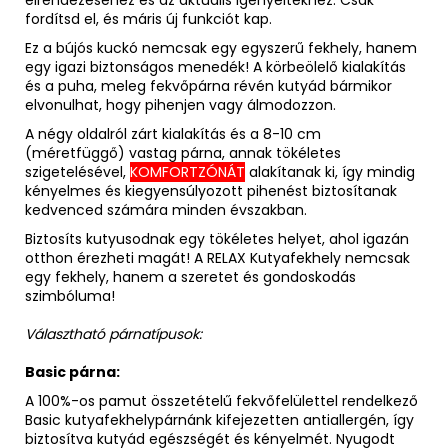
elrendezéséhez és az aktuális igényeitekhez. Csak
fordítsd el, és máris új funkciót kap.
Ez a bújós kuckó nemcsak egy egyszerű fekhely, hanem
egy igazi biztonságos menedék! A körbeölelő kialakítás
és a puha, meleg fekvőpárna révén kutyád bármikor
elvonulhat, hogy pihenjen vagy álmodozzon.
A négy oldalról zárt kialakítás és a 8-10 cm
(méretfüggő)
vastag párna, annak tökéletes
szigetelésével,
KOMFORTZÓNÁT
alakítanak ki, így mindig
kényelmes és kiegyensúlyozott pihenést biztosítanak
kedvenced számára minden évszakban.
Biztosíts kutyusodnak egy tökéletes helyet, ahol igazán
otthon érezheti magát! A RELAX Kutyafekhely nemcsak
egy fekhely, hanem a szeretet és gondoskodás
szimbóluma!
Választható párnatípusok:
Basic párna:
A 100%-os pamut összetételű fekvőfelülettel rendelkező
Basic kutyafekhelypárnánk kifejezetten antiallergén, így
biztosítva kutyád egészségét és kényelmét. Nyugodt