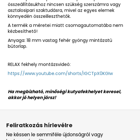
összeállításukhoz nincsen szükség szerszámra vagy
asztalosipari szaktudásra, mivel az egyes elemek
könnyedén összeilleszthetők.
A termék a méretei miatt csomagautomatába nem
kézbesíthető!
Anyaga: 18 mm vastag fehér gyöngy mintázatú
bútorlap.
RELAX fekhely montázsvideó:
https://www.youtube.com/shorts/IGCTpX0KGIw
Ha megbízható, minőségi kutyafekhelyet keresel,
akkor jó helyen jársz!
L
á
Feliratkozás hírlevélre
b
Ne késsen le semmiféle újdonságról vagy
l