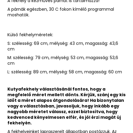
A fekhely a kézműves párnát is tartalmazza!
A párnák egészben, 30 C fokon kímélő programmal
moshatók.
Külső fekhelyméretek:
S: s
zélesség: 69 cm, mélység: 43 cm, magasság: 43,6
cm
M: szélesség: 79 cm, mélység: 53 cm, magasság: 53,6
cm
L: szélesség: 89 cm, mélység: 58 cm, magasság: 60 cm
Kutyafekhely választásánál fontos, hogy a
megfelelő méret mellett dönts. Kérjük, szánj egy kis
időt a méret alapos átgondolására! Ha bizonytalan
vagy a választásban, javasoljuk, hogy inkább egy
nagyobb méretet válassz, ezzel biztosítva, hogy
kedvenced kényelmesen elfér, és jól érzi magát új
fekhelyén.
A fekhelyeinket lapraszerelt állapotban postázzuk. Az