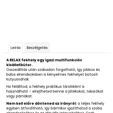
Leírás
Beszélgetés
A RELAX fekhely egy igazi multifunkciós
kisállatbútor.
Összeállítás után szabadon forgatható, így jobbos és
balos elrendezésben is kényelmes fekhelyet biztosít
kutyusodnak.
Ha felállítod, a fekhely praktikus tárolóként is
használható – elrejtheted benne a játékokat, takarókat
vagy párnákat.
Nem kell előre döntened az irányról:
a teljes fekhely
egyben átfordítható, így bármikor igazíthatod a szoba