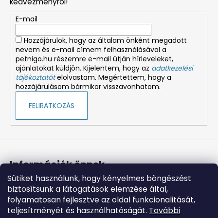
kedvezményről!
é
E-mail
c
Hozzájárulok, hogy az általam önként megadott
nevem és e-mail címem felhasználásával a
petnigo.hu részemre e-mail útján hírleveleket,
ajánlatokat küldjön. Kijelentem, hogy az
adatkezelési
tájékoztatót
elolvastam. Megértettem, hogy a
hozzájárulásom bármikor visszavonhatom.
FELIRATKOZÁS
Információk önnek
Sütiket használunk, hogy kényelmes böngészést
Üzleti feltételek (ÁSZF)
biztosítsunk a látogatások elemzése által,
Adatkezelési tájékoztató
folyamatosan fejlesztve az oldal funkcionalitását,
Süti tájékoztató
teljesítményét és használhatóságát.
További