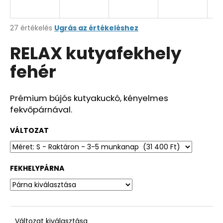
A
27 értékelés
Ugrás az értékeléshez
termék
RELAX kutyafekhely
átlagos
értékelése
fehér
5-
ből
4,3
csillag.
Prémium bújós kutyakuckó, kényelmes
fekvőpárnával.
VÁLTOZAT
FEKHELYPÁRNA
Változat kiválasztása