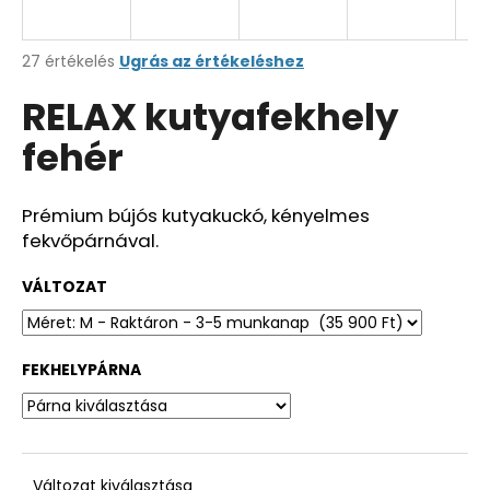
A
27 értékelés
Ugrás az értékeléshez
termék
RELAX kutyafekhely
átlagos
értékelése
fehér
5-
ből
4,3
csillag.
Prémium bújós kutyakuckó, kényelmes
fekvőpárnával.
VÁLTOZAT
FEKHELYPÁRNA
Változat kiválasztása