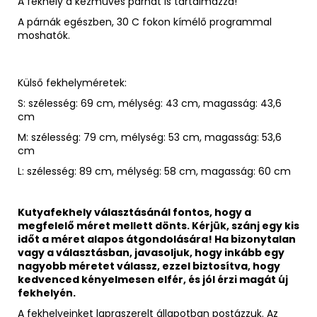
A fekhely a kézműves párnát is tartalmazza!
A párnák egészben, 30 C fokon kímélő programmal
moshatók.
Külső fekhelyméretek:
S: s
zélesség: 69 cm, mélység: 43 cm, magasság: 43,6
cm
M: szélesség: 79 cm, mélység: 53 cm, magasság: 53,6
cm
L: szélesség: 89 cm, mélység: 58 cm, magasság: 60 cm
Kutyafekhely választásánál fontos, hogy a
megfelelő méret mellett dönts. Kérjük, szánj egy kis
időt a méret alapos átgondolására! Ha bizonytalan
vagy a választásban, javasoljuk, hogy inkább egy
nagyobb méretet válassz, ezzel biztosítva, hogy
kedvenced kényelmesen elfér, és jól érzi magát új
fekhelyén.
A fekhelyeinket lapraszerelt állapotban postázzuk. Az