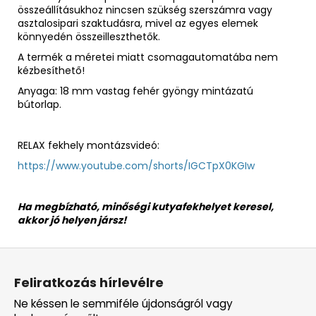
összeállításukhoz nincsen szükség szerszámra vagy
asztalosipari szaktudásra, mivel az egyes elemek
könnyedén összeilleszthetők.
A termék a méretei miatt csomagautomatába nem
kézbesíthető!
Anyaga: 18 mm vastag fehér gyöngy mintázatú
bútorlap.
RELAX fekhely montázsvideó:
https://www.youtube.com/shorts/IGCTpX0KGIw
Ha megbízható, minőségi kutyafekhelyet keresel,
akkor jó helyen jársz!
L
á
Feliratkozás hírlevélre
b
Ne késsen le semmiféle újdonságról vagy
l