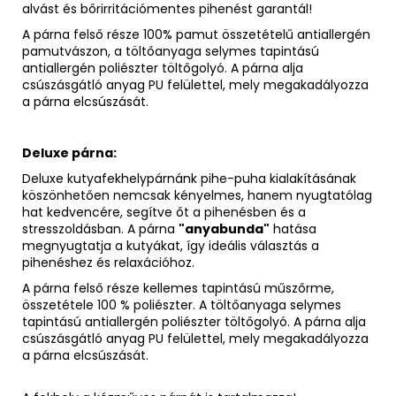
alvást és bőrirritációmentes pihenést garantál!
A párna felső része 100% pamut összetételű antiallergén
pamutvászon, a töltőanyaga selymes tapintású
antiallergén poliészter töltőgolyó. A párna alja
csúszásgátló anyag PU felülettel, mely megakadályozza
a párna elcsúszását.
Deluxe párna:
Deluxe kutyafekhelypárnánk pihe-puha kialakításának
köszönhetően nemcsak kényelmes, hanem nyugtatólag
hat kedvencére, segítve őt a pihenésben és a
stresszoldásban. A párna
"anyabunda"
hatása
megnyugtatja a kutyákat, így ideális választás a
pihenéshez és relaxációhoz.
A párna felső része kellemes tapintású műszőrme,
összetétele 100 % poliészter. A töltőanyaga selymes
tapintású antiallergén poliészter töltőgolyó. A párna alja
csúszásgátló anyag PU felülettel, mely megakadályozza
a párna elcsúszását.