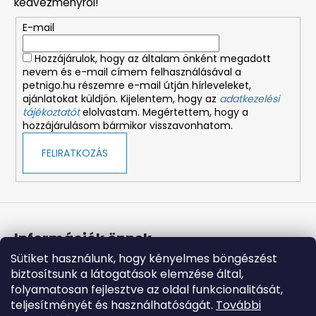
kedvezményről!
é
E-mail
c
Hozzájárulok, hogy az általam önként megadott
nevem és e-mail címem felhasználásával a
petnigo.hu részemre e-mail útján hírleveleket,
ajánlatokat küldjön. Kijelentem, hogy az
adatkezelési
tájékoztatót
elolvastam. Megértettem, hogy a
hozzájárulásom bármikor visszavonhatom.
FELIRATKOZÁS
Információk önnek
Sütiket használunk, hogy kényelmes böngészést
Üzleti feltételek (ÁSZF)
biztosítsunk a látogatások elemzése által,
Adatkezelési tájékoztató
folyamatosan fejlesztve az oldal funkcionalitását,
Süti tájékoztató
teljesítményét és használhatóságát.
További