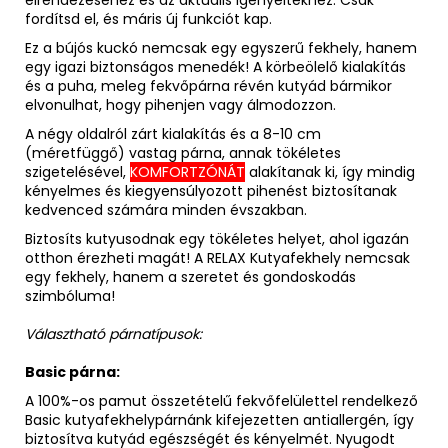
elrendezéséhez és az aktuális igényeitekhez. Csak
fordítsd el, és máris új funkciót kap.
Ez a bújós kuckó nemcsak egy egyszerű fekhely, hanem
egy igazi biztonságos menedék! A körbeölelő kialakítás
és a puha, meleg fekvőpárna révén kutyád bármikor
elvonulhat, hogy pihenjen vagy álmodozzon.
A négy oldalról zárt kialakítás és a 8-10 cm
(méretfüggő)
vastag párna, annak tökéletes
szigetelésével,
KOMFORTZÓNÁT
alakítanak ki, így mindig
kényelmes és kiegyensúlyozott pihenést biztosítanak
kedvenced számára minden évszakban.
Biztosíts kutyusodnak egy tökéletes helyet, ahol igazán
otthon érezheti magát! A RELAX Kutyafekhely nemcsak
egy fekhely, hanem a szeretet és gondoskodás
szimbóluma!
Választható párnatípusok:
Basic párna:
A 100%-os pamut összetételű fekvőfelülettel rendelkező
Basic kutyafekhelypárnánk kifejezetten antiallergén, így
biztosítva kutyád egészségét és kényelmét. Nyugodt