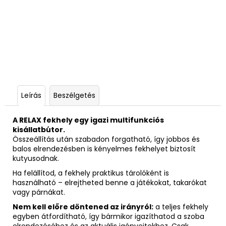
Leírás
Beszélgetés
A RELAX fekhely egy igazi multifunkciós
kisállatbútor.
Összeállítás után szabadon forgatható, így jobbos és
balos elrendezésben is kényelmes fekhelyet biztosít
kutyusodnak.
Ha felállítod, a fekhely praktikus tárolóként is
használható – elrejtheted benne a játékokat, takarókat
vagy párnákat.
Nem kell előre döntened az irányról:
a teljes fekhely
egyben átfordítható, így bármikor igazíthatod a szoba